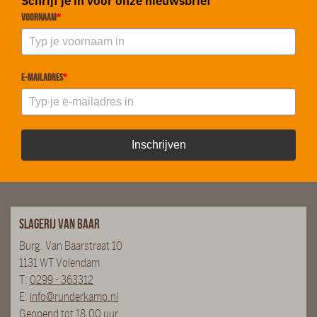
Schrijf je in voor onze nieuwsbrief
Voornaam
*
E-mailadres
*
Inschrijven
Slagerij van Baar
Burg. Van Baarstraat 10
1131 WT Volendam
T:
0299 - 363312
E:
info@runderkamp.nl
Geopend tot 18.00 uur