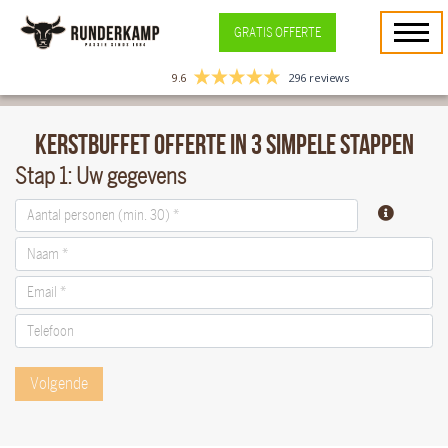
GRATIS OFFERTE
9.6
296 reviews
Compleet verzorgd kerstfeest
Kerstbuffet offerte in 3 simpele stappen
Stap 1: Uw gegevens
Volgende