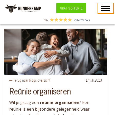
GRATIS OFFERTE
9.6
296 reviews
Terug naar blogs overzicht
17
juli
2023
Reünie organiseren
Wil je graag een
reünie organiseren
? Een
reünie is een bijzondere gelegenheid waar