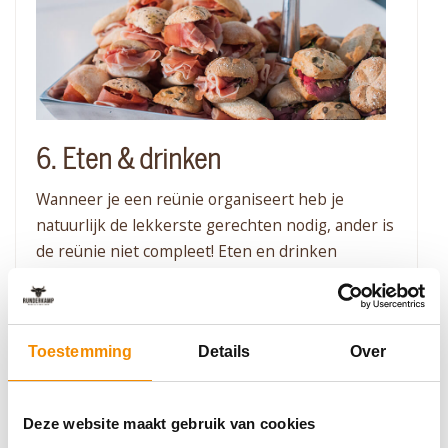
6. Eten & drinken
Wanneer je een reünie organiseert heb je
natuurlijk de lekkerste gerechten nodig, ander is
de reünie niet compleet! Eten en drinken
serveren aan alle gasten kun je natuurlijk niet
zelf doen. Het kost veel tijd en moeite, waardoor
je zelf niet kunt genieten van het feest. Daarom
Toestemming
Details
Over
raden we je aan om een cateringbedrijf in te
schakelen. Bij het organiseren van een reünie
hoef je je dan geen zorgen te maken over de
Deze website maakt gebruik van cookies
verzorging van de gasten.