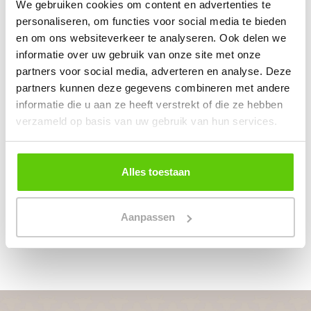
We gebruiken cookies om content en advertenties te
personaliseren, om functies voor social media te bieden
7. Laat je complete catering
en om ons websiteverkeer te analyseren. Ook delen we
verzorgen door Runderkamp
informatie over uw gebruik van onze site met onze
partners voor social media, adverteren en analyse. Deze
Wil je de
catering
van je reünie laten verzorgen
partners kunnen deze gegevens combineren met andere
op een gewenste locatie? Runderkamp is jouw
informatie die u aan ze heeft verstrekt of die ze hebben
cateraar op locaties door heel Nederland. Neem
verzameld op basis van uw gebruik van hun services.
vrijblijvend
contact
op voor het aanvragen van
een offerte. Bij vragen over de mogelijkheden
kun je uiteraard ook telefonisch contact met ons
Alles toestaan
opnemen. Wij verzorgen graag de catering van je
reünie.
Aanpassen