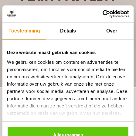
In 4 stappen een offerte op maat
Geheel vrijblijvend
Toestemming
Details
Over
Deze website maakt gebruik van cookies
BEGIN MET PLANNEN
We gebruiken cookies om content en advertenties te
personaliseren, om functies voor social media te bieden
en om ons websiteverkeer te analyseren. Ook delen we
informatie over uw gebruik van onze site met onze
partners voor social media, adverteren en analyse. Deze
partners kunnen deze gegevens combineren met andere
informatie die u aan ze heeft verstrekt of die ze hebben
Klant reacties
verzameld op basis van uw gebruik van hun services.
Heel tevreden over Runderkamp!
Alles toestaan