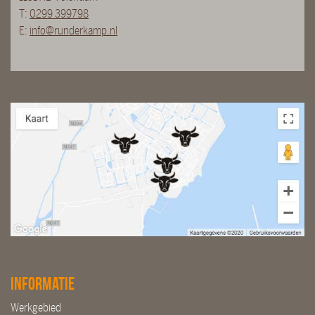
T:
0299 399798
E:
info@runderkamp.nl
Informatie
Werkgebied