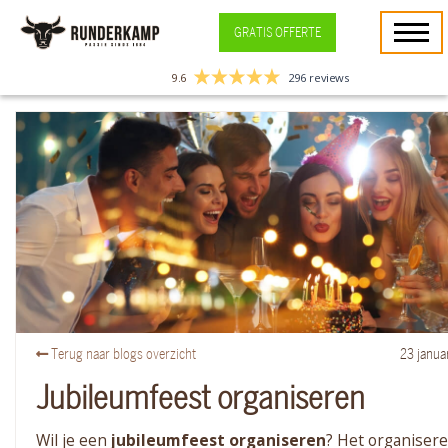
GRATIS OFFERTE
9.6
296 reviews
Terug naar blogs overzicht
23
janua
Jubileumfeest organiseren
Wil je een
jubileumfeest organiseren
? Het organiser