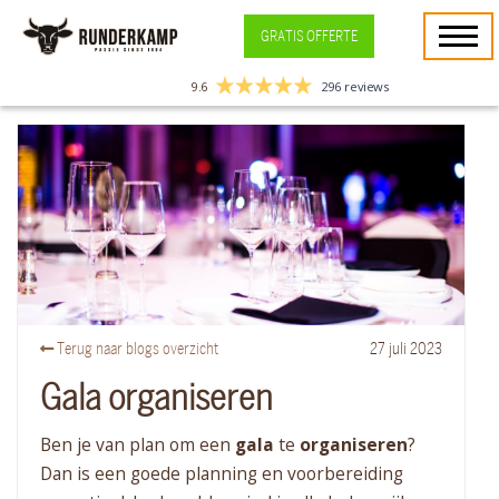
GRATIS OFFERTE
9.6
296 reviews
Terug naar blogs overzicht
27
juli
2023
Gala organiseren
Ben je van plan om een
gala
te
organiseren
?
Dan is een goede planning en voorbereiding