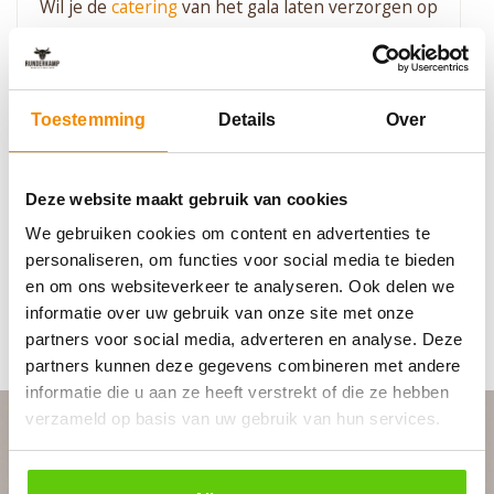
Wil je de
catering
van het gala laten verzorgen op
een gewenste locatie? Runderkamp is jouw
cateraar op locaties door heel Nederland. Neem
vrijblijvend contact op voor het aanvragen van
een offerte. Bij vragen over de mogelijkheden
Toestemming
Details
Over
kun je uiteraard ook telefonisch
contact
met ons
opnemen. Wij verzorgen graag de catering van
Deze website maakt gebruik van cookies
het gala.
We gebruiken cookies om content en advertenties te
personaliseren, om functies voor social media te bieden
en om ons websiteverkeer te analyseren. Ook delen we
informatie over uw gebruik van onze site met onze
partners voor social media, adverteren en analyse. Deze
partners kunnen deze gegevens combineren met andere
informatie die u aan ze heeft verstrekt of die ze hebben
verzameld op basis van uw gebruik van hun services.
PLAN JOUW FEEST