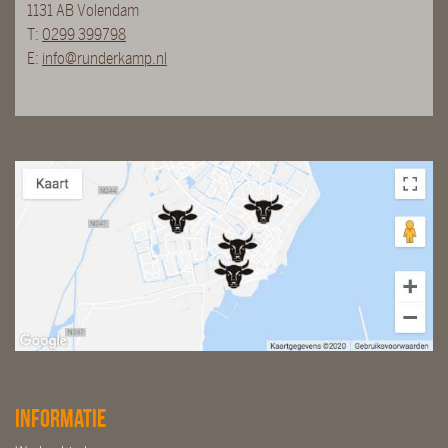
1131 AB Volendam
T:
0299 399798
E:
info@runderkamp.nl
Informatie