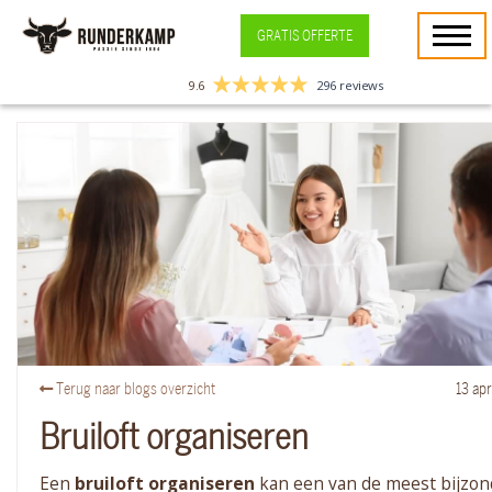
GRATIS OFFERTE
9.6
296 reviews
Terug naar blogs overzicht
13
apr
Bruiloft organiseren
Een
bruiloft organiseren
kan een van de meest bijzon