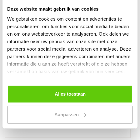
Deze website maakt gebruik van cookies
Wil je de
catering
van je 50 jaar feest laten
verzorgen op een locatie naar keuze? Gebruik
We gebruiken cookies om content en advertenties te
dan onze handige eventplanner om dit aan te
personaliseren, om functies voor social media te bieden
en om ons websiteverkeer te analyseren. Ook delen we
vragen. Runderkamp is jouw cateringpartner op
informatie over uw gebruik van onze site met onze
verschillende locaties door heel Noord-Holland.
partners voor social media, adverteren en analyse. Deze
Neem vrijblijvend
contact
op voor het aanvragen
partners kunnen deze gegevens combineren met andere
van een offerte. Als je vragen hebt over de
informatie die u aan ze heeft verstrekt of die ze hebben
mogelijkheden, kun je uiteraard ook
verzameld op basis van uw gebruik van hun services.
telefonisch contact met ons opnemen. Wij
verzorgen graag de catering voor je 50 jaar feest.
Alles toestaan
Met deze stappen ben je goed op weg om een
onvergetelijk 50e verjaardagsfeest te
organiseren waar iedereen nog lang over zal
Aanpassen
napraten!