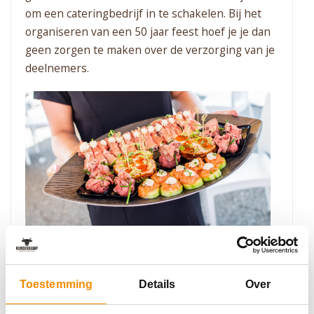
om een cateringbedrijf in te schakelen. Bij het
organiseren van een 50 jaar feest hoef je je dan
geen zorgen te maken over de verzorging van je
deelnemers.
7. Laat je complete catering
Toestemming
Details
Over
verzorgen door Runderkamp