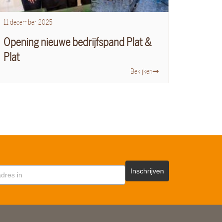
11
december
2025
Opening nieuwe bedrijfspand Plat &
Plat
Bekijken
Inschrijven