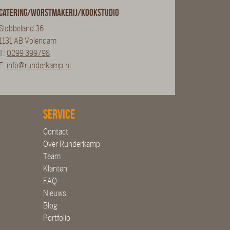
Catering/Worstmakerij/Kookstudio
Slobbeland 36
1131 AB Volendam
T:
0299 399798
E:
info@runderkamp.nl
Service
Contact
Over Runderkamp
Team
Klanten
FAQ
Nieuws
Blog
Portfolio