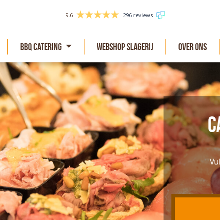
9.6
296 reviews
BBQ Catering
Webshop slagerij
Over Ons
C
Vu