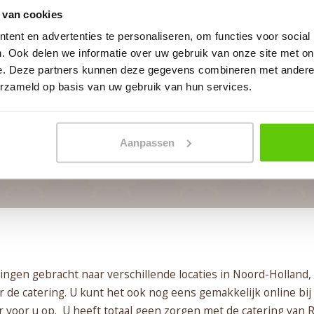
 van cookies
In 4 stappen een offerte op maat
ent en advertenties te personaliseren, om functies voor social
. Ook delen we informatie over uw gebruik van onze site met on
e. Deze partners kunnen deze gegevens combineren met andere i
Geheel vrijblijvend
erzameld op basis van uw gebruik van hun services.
BEGIN MET PLANNEN
Aanpassen
ringen gebracht naar verschillende locaties in Noord-Holla
de catering. U kunt het ook nog eens gemakkelijk online bij 
r voor u op. U heeft totaal geen zorgen met de catering van 