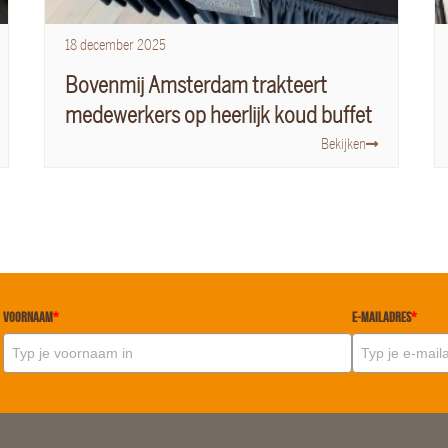
18
december
2025
Bovenmij Amsterdam trakteert
medewerkers op heerlijk koud buffet
Bekijken
Voornaam
*
E-mailadres
*