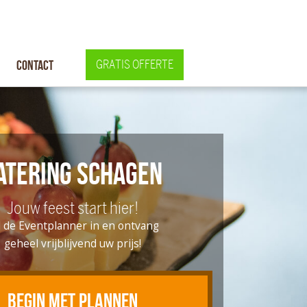
Contact
GRATIS OFFERTE
atering Schagen
Jouw feest start hier!
l de Eventplanner in en ontvang
geheel vrijblijvend uw prijs!
BEGIN MET PLANNEN