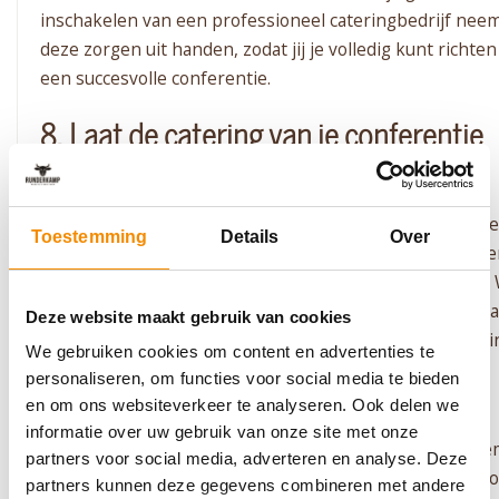
inschakelen van een professioneel cateringbedrijf nee
deze zorgen uit handen, zodat jij je volledig kunt richten
een succesvolle conferentie.
8. Laat de catering van je conferentie
verzorgen door Runderkamp
Wil je de
catering
van jouw conferentie uitbesteden op 
Toestemming
Details
Over
locatie naar keuze? Met Runderkamp als cateringpartne
je verzekerd van kwalitatieve en smaakvolle gerechten. 
bieden een breed assortiment hapjes, maaltijden en dr
Deze website maakt gebruik van cookies
tegen eerlijke prijzen, en opereren op diverse locaties i
We gebruiken cookies om content en advertenties te
Noord-Holland.
personaliseren, om functies voor social media te bieden
en om ons websiteverkeer te analyseren. Ook delen we
Maak gebruik van onze handige
eventplanner
om jouw
informatie over uw gebruik van onze site met onze
wensen en behoeften eenvoudig door te geven. Of nee
partners voor social media, adverteren en analyse. Deze
vrijblijvend
contact
op om een offerte aan te vragen. Voo
partners kunnen deze gegevens combineren met andere