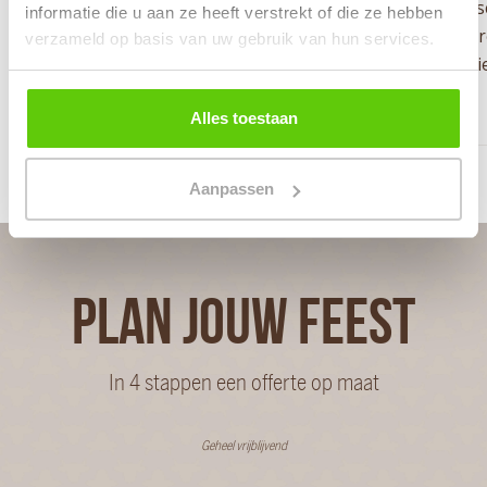
vragen over onze mogelijkheden staan we ook telefonis
informatie die u aan ze heeft verstrekt of die ze hebben
voor je klaar. Laat Runderkamp de catering van je confe
verzameld op basis van uw gebruik van hun services.
verzorgen, zodat jij en je gasten zorgeloos kunnen geni
van het evenement.
Alles toestaan
Aanpassen
PLAN JOUW FEEST
In 4 stappen een offerte op maat
Geheel vrijblijvend