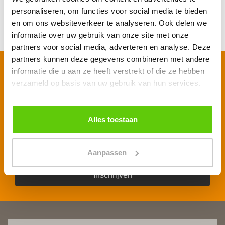
Aspergesoep
personaliseren, om functies voor social media te bieden
en om ons websiteverkeer te analyseren. Ook delen we
informatie over uw gebruik van onze site met onze
partners voor social media, adverteren en analyse. Deze
partners kunnen deze gegevens combineren met andere
informatie die u aan ze heeft verstrekt of die ze hebben
Schrijf je in voor onze nieuwsbrief
verzameld op basis van uw gebruik van hun services.
Voornaam
*
Alles toestaan
E-mailadres
*
Aanpassen
Inschrijven