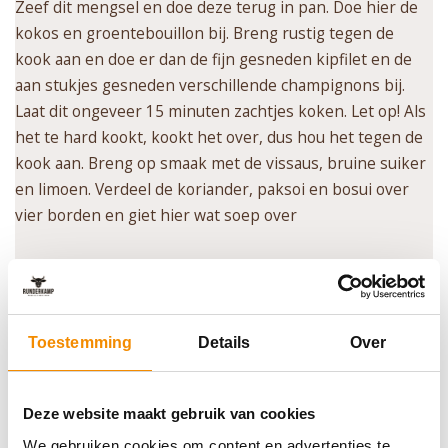
Zeef dit mengsel en doe deze terug in pan. Doe hier de
kokos en groentebouillon bij. Breng rustig tegen de
kook aan en doe er dan de fijn gesneden kipfilet en de
aan stukjes gesneden verschillende champignons bij.
Laat dit ongeveer 15 minuten zachtjes koken. Let op! Als
het te hard kookt, kookt het over, dus hou het tegen de
kook aan. Breng op smaak met de vissaus, bruine suiker
en limoen. Verdeel de koriander, paksoi en bosui over
vier borden en giet hier wat soep over
Bekijk al onze soepen
Toestemming
Details
Over
ALL
0-9
A
B
C
D
E
F
G
H
I
J
K
L
M
N
O
P
Q
R
S
T
U
V
W
X
Y
Z
Deze website maakt gebruik van cookies
Asperge kerriesoep
We gebruiken cookies om content en advertenties te