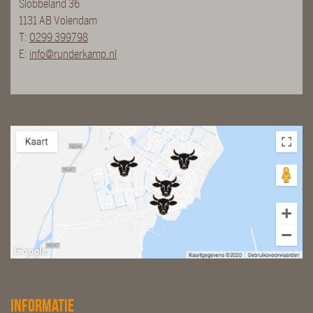
Slobbeland 36
1131 AB Volendam
T:
0299 399798
E:
info@runderkamp.nl
Informatie