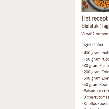
Het recept
Biefstuk ‘Tag
Vanaf 2 persoo
Ingredienten
• 400 gram mals
• 150 gram ruco
• 80 gram Parm
• 200 gram Col
• 500 gram Zoet
• 50 gram Roo
• Balsamico cr
• 8 cherrytomaa
• Knoflookpoed