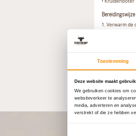
• Kruidenboter
Bereidingswijze
1. Verwarm de 
220 graden in d
knoflookpoeder.
biefstuk met pe
bord met een be
Toestemming
reepjes en leg
over de biefstu
dan de zoete a
Deze website maakt gebruik
het bord. 11. Gi
We gebruiken cookies om cont
websiteverkeer te analyseren
media, adverteren en analys
verstrekt of die ze hebben v