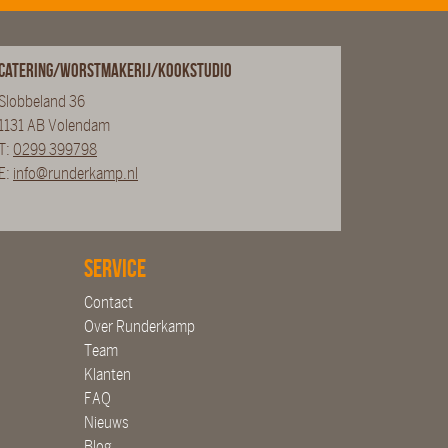
Catering/Worstmakerij/Kookstudio
Slobbeland 36
1131 AB Volendam
T:
0299 399798
E:
info@runderkamp.nl
Service
Contact
Over Runderkamp
Team
Klanten
FAQ
Nieuws
Blog