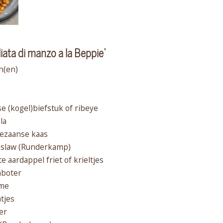
liata di manzo a la Beppie’
n(en)
e (kogel)biefstuk of ribeye
la
ezaanse kaas
eslaw (Runderkamp)
e aardappel friet of krieltjes
mboter
eme
tjes
er