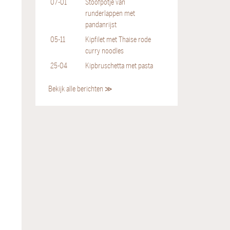
07-01
Stoofpotje van
runderlappen met
pandanrijst
05-11
Kipfilet met Thaise rode
curry noodles
25-04
Kipbruschetta met pasta
Bekijk alle berichten ≫