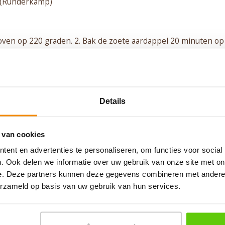
 (Runderkamp)
oven op 220 graden. 2. Bak de zoete aardappel 20 minuten op
e oven. 3. Halveer de cherrytomaatjes en kruid deze met
 4. Bak de tomaatjes 5 minuten mee in de oven. 5. Kruid de
per en zout en bak deze in de boter. 6. Leg wat rucola op ee
etje balsamico creme eroverheen. 7. Snij de biefstuk aan
Details
 deze mooi op het bordje. 8. Garneer wat Parmezaanse kaas
k en rucola. 9. Kruid de zoete aardappeltjes met zout. 10. Leg
ardappel, coleslaw, wat kruidenboter en de cherrytomaatjes o
 van cookies
et wat jus over de biefstuk.
ent en advertenties te personaliseren, om functies voor social
. Ook delen we informatie over uw gebruik van onze site met on
e. Deze partners kunnen deze gegevens combineren met andere i
erzameld op basis van uw gebruik van hun services.