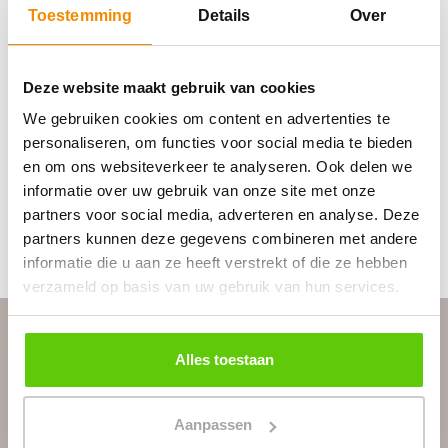
Toestemming
Details
Over
vrijblijvend contact op voor het aanvragen van
een offerte. Als je vragen hebt over de
mogelijkheden, kun je uiteraard ook
Deze website maakt gebruik van cookies
telefonisch contact met ons opnemen. Je kunt
We gebruiken cookies om content en advertenties te
ons ook bereiken op telefoonnummer
0299
personaliseren, om functies voor social media te bieden
399798
. Wij verzorgen graag de catering voor je
en om ons websiteverkeer te analyseren. Ook delen we
kerstfeest.
informatie over uw gebruik van onze site met onze
partners voor social media, adverteren en analyse. Deze
partners kunnen deze gegevens combineren met andere
informatie die u aan ze heeft verstrekt of die ze hebben
verzameld op basis van uw gebruik van hun services.
Alles toestaan
PLAN JOUW FEEST
Aanpassen
In 4 stappen een offerte op maat