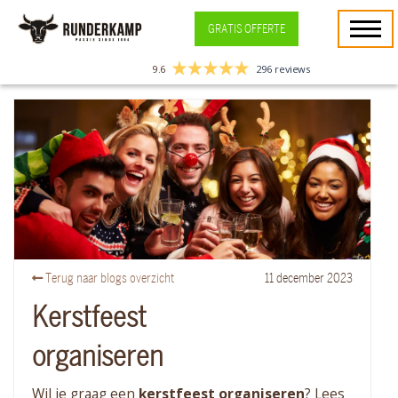
GRATIS OFFERTE
9.6
296 reviews
Terug naar blogs overzicht
11
december
2023
Kerstfeest
organiseren
Wil je graag een
kerstfeest
organiseren
? Lees