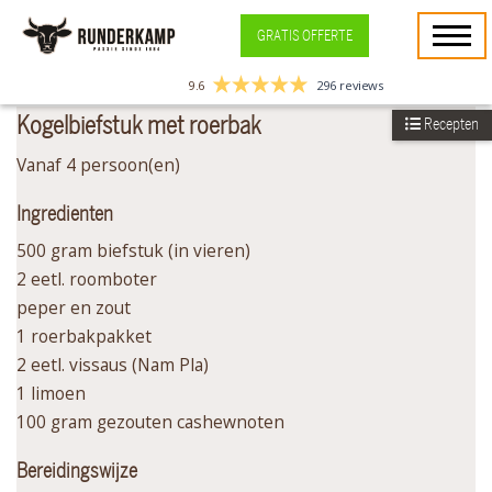
GRATIS OFFERTE
9.6
296 reviews
Kogelbiefstuk met roerbak
Recepten
Vanaf 4 persoon(en)
Ingredienten
500 gram biefstuk (in vieren)
2 eetl. roomboter
peper en zout
1 roerbakpakket
2 eetl. vissaus (Nam Pla)
1 limoen
100 gram gezouten cashewnoten
Bereidingswijze