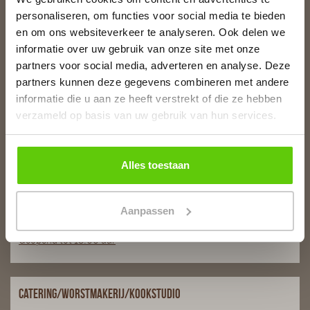
Slagerij van Baar
personaliseren, om functies voor social media te bieden
Burg. Van Baarstraat 10
en om ons websiteverkeer te analyseren. Ook delen we
1131 WT Volendam
informatie over uw gebruik van onze site met onze
T:
0299 - 363312
partners voor social media, adverteren en analyse. Deze
E:
info@runderkamp.nl
partners kunnen deze gegevens combineren met andere
Geopend tot 18.00 uur
informatie die u aan ze heeft verstrekt of die ze hebben
verzameld op basis van uw gebruik van hun services.
Slagerij De Stient
Alles toestaan
De Stient 14A
1132 BE Volendam
T:
0299 366563
Aanpassen
E:
info@runderkamp.nl
Geopend tot 18.00 uur
Catering/Worstmakerij/Kookstudio