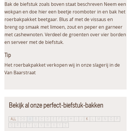
Bak de biefstuk zoals boven staat beschreven Neem een
wokpan en doe hier een beetje roomboter in en bak het
roerbakpakket beetgaar. Blus af met de vissaus en
breng op smaak met limoen, zout en peper en garneer
met cashewnoten. Verdeel de groenten over vier borden
en serveer met de biefstuk.
Tip
Het roerbakpakket verkopen wij in onze slagerij in de
Van Baarstraat
Bekijk al onze perfect-biefstuk-bakken
ALL
0-9
A
B
C
D
E
F
G
H
I
J
K
L
M
N
O
P
Q
R
S
T
U
V
W
X
Y
Z