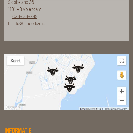
Slobbeland 36
1131 AB Volendam
T:
0299 399798
E:
info@runderkamp.nl
Informatie