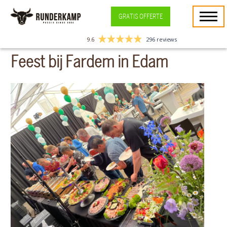
GRATIS OFFERTE
9.6
296 reviews
Feest bij Fardem in Edam