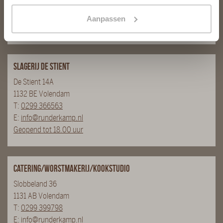
T:
0299 - 363312
E:
info@runderkamp.nl
Aanpassen
Geopend tot 18.00 uur
Slagerij De Stient
De Stient 14A
1132 BE Volendam
T:
0299 366563
E:
info@runderkamp.nl
Geopend tot 18.00 uur
Catering/Worstmakerij/Kookstudio
Slobbeland 36
1131 AB Volendam
T:
0299 399798
E:
info@runderkamp.nl