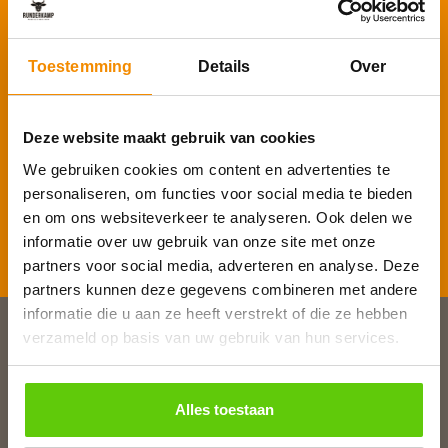
Schrijf je in voor onze nieuwsbrief
Voornaam
*
Toestemming
Details
Over
Deze website maakt gebruik van cookies
E-mailadres
*
We gebruiken cookies om content en advertenties te
personaliseren, om functies voor social media te bieden
en om ons websiteverkeer te analyseren. Ook delen we
informatie over uw gebruik van onze site met onze
Inschrijven
partners voor social media, adverteren en analyse. Deze
partners kunnen deze gegevens combineren met andere
informatie die u aan ze heeft verstrekt of die ze hebben
verzameld op basis van uw gebruik van hun services.
Slagerij van Baar
Burg. Van Baarstraat 10
Alles toestaan
1131 WT Volendam
T:
0299 - 363312