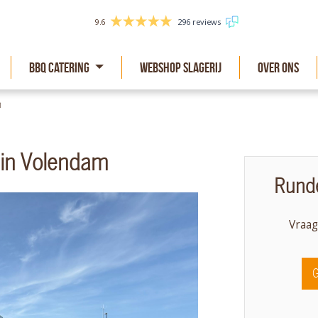
9.6
296 reviews
BBQ Catering
Webshop slagerij
Over Ons
m
 in Volendam
Runde
Vraag