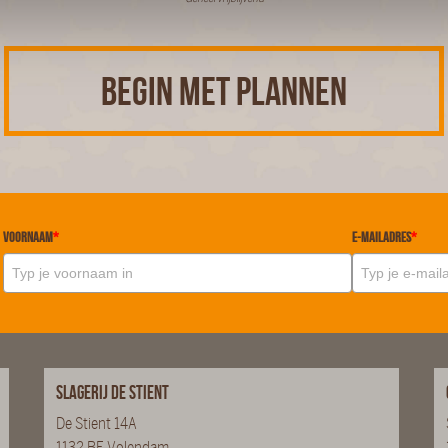
BEGIN MET PLANNEN
Voornaam
*
E-mailadres
*
Slagerij De Stient
De Stient 14A
1132 BE Volendam