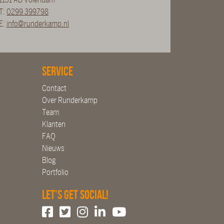
T:
0299 399798
E:
info@runderkamp.nl
Service
Contact
Over Runderkamp
Team
Klanten
FAQ
Nieuws
Blog
Portfolio
Let's get social!