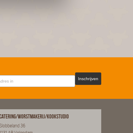
Inschrijven
Catering/Worstmakerij/Kookstudio
Slobbeland 36
1131 AB Volendam