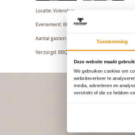
Locatie: Volendam
Evenement: BBQ feest met drankjes
Aantal gasten: 145
Toestemming
Verzorgd: BBQ de luxe en Halal, inclusief kok
Deze website maakt gebruik
We gebruiken cookies om cont
websiteverkeer te analyseren
media, adverteren en analys
verstrekt of die ze hebben v