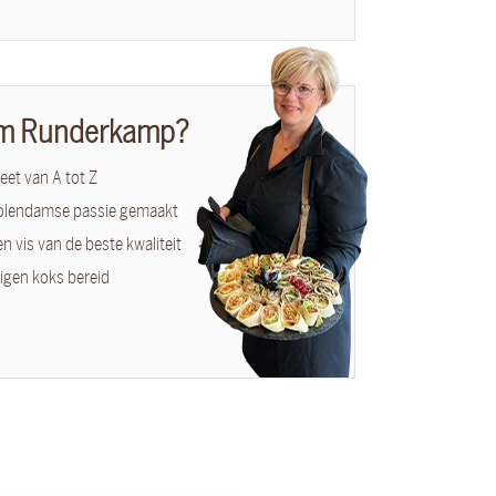
m Runderkamp?
et van A tot Z
olendamse passie gemaakt
en vis van de beste kwaliteit
igen koks bereid