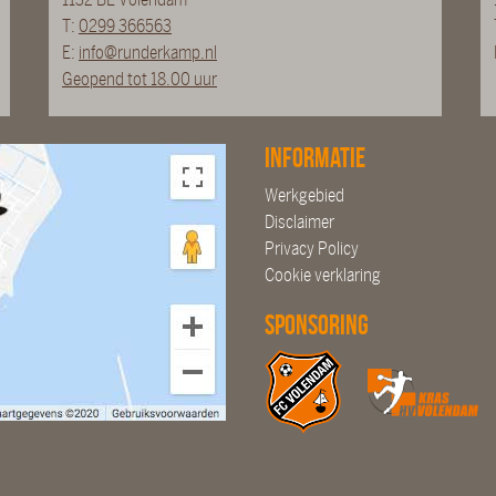
T:
0299 366563
E:
info@runderkamp.nl
Geopend tot 18.00 uur
Informatie
Werkgebied
Disclaimer
Privacy Policy
Cookie verklaring
Sponsoring