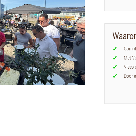
Waaro
Comple
Met V
Vlees 
Door e