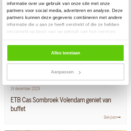
Sfeerimpressie van andere klanten
informatie over uw gebruik van onze site met onze
partners voor social media, adverteren en analyse. Deze
partners kunnen deze gegevens combineren met andere
informatie die u aan ze heeft verstrekt of die ze hebben
verzameld op basis van uw gebruik van hun services.
Alles toestaan
Aanpassen
19
december
2025
ETB Cas Sombroek Volendam geniet van
buffet
Bekijken