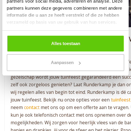
partners voor social media, adverteren en analyse. Deze
partners kunnen deze gegevens combineren met andere
informatie die u aan ze heeft verstrekt of die ze hebben
verzameld op basis van uw gebruik van hun services.
Nog een laatste tip van Runderkamp, 
Alles toestaan
je gaat plannen
Ben je er klaar voor om jouw tuin om te toveren tot dé f
Aanpassen
Met de juiste voorbereiding, lekker eten, gezellige muz
gezelschap wordt jouw tuinfeest gegarandeerd een succe
zelf ook zorgeloos genieten? Laat Runderkamp je dan o
wij regelen alles van begin tot eind. Runderkamp is dé c
jouw tuinfeest. Bekijk nu onze opties voor een
tuinfeest
neem
contact
met ons op om een offerte aan te vragen. 
kun je ook telefonisch contact met ons opnemen over d
mogelijkheden. Wij zorgen voor heerlijk vlees van de ba
hapjes en drankjes, jij voor de sfeer en het plezier. Pro