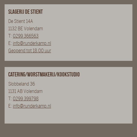
Slagerij De Stient
De Stient 14A
1132 BE Volendam
T:
0299 366563
E:
info@runderkamp.nl
Geopend tot 18.00 uur
Catering/Worstmakerij/Kookstudio
Slobbeland 36
1131 AB Volendam
T:
0299 399798
E:
info@runderkamp.nl